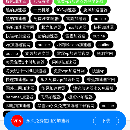
旋风加速器
八戒看书
免费vps加速器外网苹果版
黑豹加速器
一元机场
IOS加速器
旋风加速度器
黑豹加速器
免费VP加速器
雷霆加器速
outline
蚂蚁加速器官网
极光加速器
ios加速器
快橙加速器
快喵vp加速器
猎豹加速器
雷霆加器速
outline
vp加速器官网
outline
小猫咪ciash加速器
outline
outline
旋风加速度器
雷霆vp加速器官网
黑洞官网
每天免费2小时加速器
闪电猫加速器
每天试用一小时加速器
免费vqn加速外网
快连vp
快连加速器app
永久免费vqn加速外网
香蕉加速器官网
国外上网加速器
旋风加速度器
油管加速器永久免费版
hammer加速器
飞鸟加速器
极光vp加速器
闪电猫加速器
暴雪vp永久免费加速器下载官网
outline
极光加速器
永久免费使用的加速器
下载