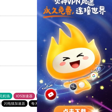
支持
[0]
反对
[0]
支持
[0]
反对
[0]
支持
[0]
反对
[0]
元机场
IOS加速器
旋风加速度器
免费VP加速器
闪电猫加速器
每天试用一小时加速器
快连vp