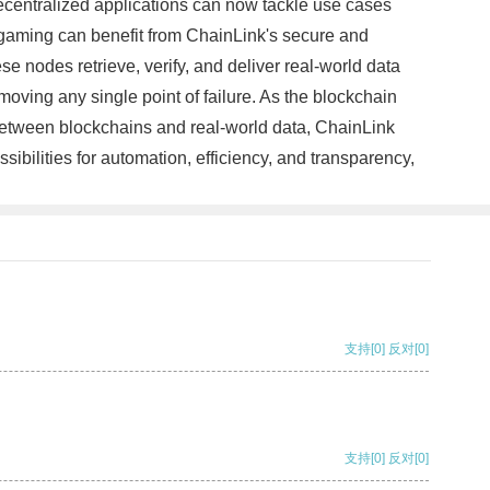
, decentralized applications can now tackle use cases
 gaming can benefit from ChainLink's secure and
e nodes retrieve, verify, and deliver real-world data
oving any single point of failure. As the blockchain
 between blockchains and real-world data, ChainLink
bilities for automation, efficiency, and transparency,
支持
[0]
反对
[0]
支持
[0]
反对
[0]