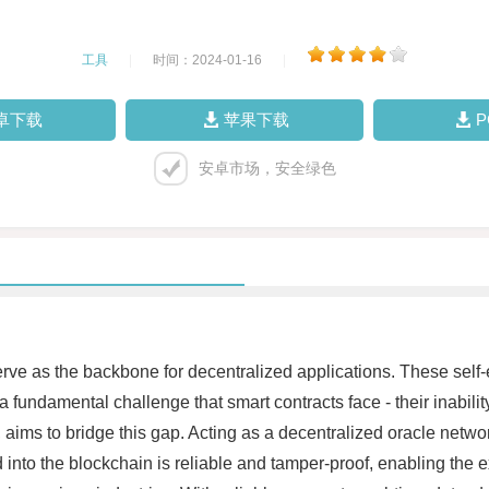
工具
|
时间：2024-01-16
|
卓下载
苹果下载
安卓市场，安全绿色
erve as the backbone for decentralized applications. These self-
 a fundamental challenge that smart contracts face - their inabil
 aims to bridge this gap. Acting as a decentralized oracle netwo
d into the blockchain is reliable and tamper-proof, enabling the 