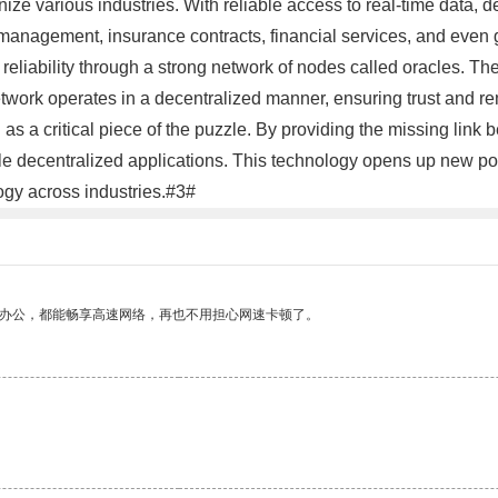
tionize various industries. With reliable access to real-time data
n management, insurance contracts, financial services, and even
eliability through a strong network of nodes called oracles. Thes
twork operates in a decentralized manner, ensuring trust and rem
 a critical piece of the puzzle. By providing the missing link
 decentralized applications. This technology opens up new possi
ogy across industries.#3#
作办公，都能畅享高速网络，再也不用担心网速卡顿了。