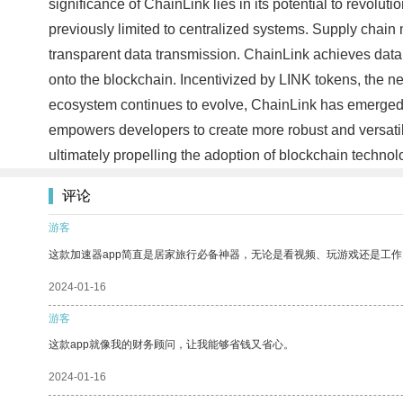
significance of ChainLink lies in its potential to revolu
previously limited to centralized systems. Supply chai
transparent data transmission. ChainLink achieves data r
onto the blockchain. Incentivized by LINK tokens, the ne
ecosystem continues to evolve, ChainLink has emerged as
empowers developers to create more robust and versatile
ultimately propelling the adoption of blockchain technol
评论
游客
这款加速器app简直是居家旅行必备神器，无论是看视频、玩游戏还是工
2024-01-16
游客
这款app就像我的财务顾问，让我能够省钱又省心。
2024-01-16