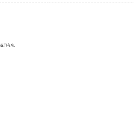
中游刃有余。
。