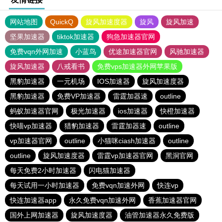
网站地图
QuickQ
旋风加速度器
旋风
旋风加速
坚果加速器
tiktok加速器
狗急加速器官网
免费vqn外网加速
小蓝鸟
优途加速器官网
风驰加速器
旋风加速器
八戒看书
免费vps加速器外网苹果版
黑豹加速器
一元机场
IOS加速器
旋风加速度器
黑豹加速器
免费VP加速器
雷霆加器速
outline
蚂蚁加速器官网
极光加速器
ios加速器
快橙加速器
快喵vp加速器
猎豹加速器
雷霆加器速
outline
vp加速器官网
outline
小猫咪ciash加速器
outline
outline
旋风加速度器
雷霆vp加速器官网
黑洞官网
每天免费2小时加速器
闪电猫加速器
每天试用一小时加速器
免费vqn加速外网
快连vp
快连加速器app
永久免费vqn加速外网
香蕉加速器官网
国外上网加速器
旋风加速度器
油管加速器永久免费版