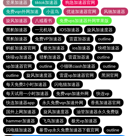
坚果加速器
tiktok加速器
狗急加速器官网
免费vqn外网加速
小蓝鸟
优途加速器官网
风驰加速器
旋风加速器
八戒看书
免费vps加速器外网苹果版
黑豹加速器
一元机场
IOS加速器
旋风加速度器
黑豹加速器
免费VP加速器
雷霆加器速
outline
蚂蚁加速器官网
极光加速器
ios加速器
快橙加速器
快喵vp加速器
猎豹加速器
雷霆加器速
outline
vp加速器官网
outline
小猫咪ciash加速器
outline
outline
旋风加速度器
雷霆vp加速器官网
黑洞官网
每天免费2小时加速器
闪电猫加速器
每天试用一小时加速器
免费vqn加速外网
快连vp
快连加速器app
永久免费vqn加速外网
香蕉加速器官网
国外上网加速器
旋风加速度器
油管加速器永久免费版
hammer加速器
飞鸟加速器
极光vp加速器
闪电猫加速器
暴雪vp永久免费加速器下载官网
outline