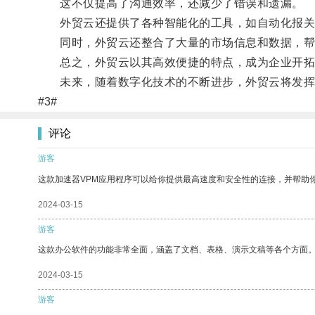
这不仅提高了沟通效率，还减少了错误和遗漏。
外贸云还提供了各种智能化的工具，如自动化报关
同时，外贸云还整合了大量的市场信息和数据，帮
总之，外贸云以其高效便捷的特点，成为企业开拓
未来，随着数字化技术的不断进步，外贸云将发挥
#3#
评论
游客
这款加速器VPM应用程序可以给你提供最高速度和安全性的连接，并帮助
2024-03-15
游客
这款办公软件的功能非常全面，涵盖了文档、表格、演示文稿等各个方面
2024-03-15
游客