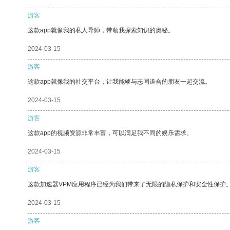
游客
这款app就像我的私人导师，带领我探索知识的奥秘。
2024-03-15
游客
这款app就像我的社交平台，让我能够与志同道合的朋友一起交流。
2024-03-15
游客
这款app的视频资源非常丰富，可以满足我不同的娱乐需求。
2024-03-15
游客
这款加速器VPM应用程序已经为我们带来了无限的隐私保护和安全性保护
2024-03-15
游客