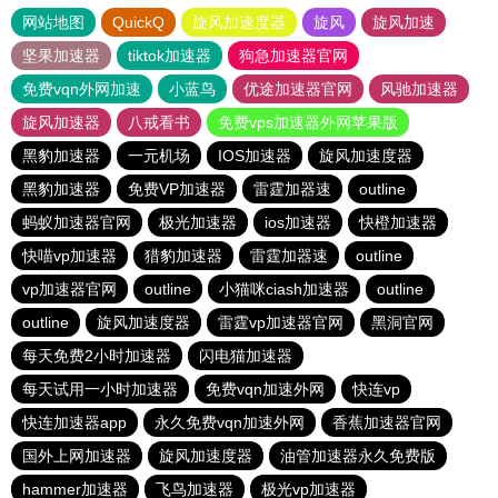
网站地图
QuickQ
旋风加速度器
旋风
旋风加速
坚果加速器
tiktok加速器
狗急加速器官网
免费vqn外网加速
小蓝鸟
优途加速器官网
风驰加速器
旋风加速器
八戒看书
免费vps加速器外网苹果版
黑豹加速器
一元机场
IOS加速器
旋风加速度器
黑豹加速器
免费VP加速器
雷霆加器速
outline
蚂蚁加速器官网
极光加速器
ios加速器
快橙加速器
快喵vp加速器
猎豹加速器
雷霆加器速
outline
vp加速器官网
outline
小猫咪ciash加速器
outline
outline
旋风加速度器
雷霆vp加速器官网
黑洞官网
每天免费2小时加速器
闪电猫加速器
每天试用一小时加速器
免费vqn加速外网
快连vp
快连加速器app
永久免费vqn加速外网
香蕉加速器官网
国外上网加速器
旋风加速度器
油管加速器永久免费版
hammer加速器
飞鸟加速器
极光vp加速器